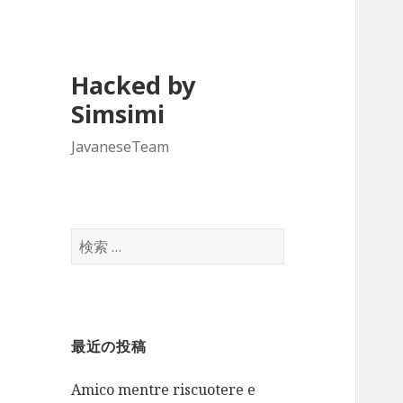
Hacked by
Simsimi
JavaneseTeam
検
索
:
最近の投稿
Amico mentre riscuotere e