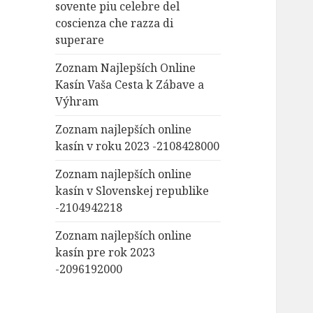
sovente piu celebre del
coscienza che razza di
superare
Zoznam Najlepších Online
Kasín Vaša Cesta k Zábave a
Výhram
Zoznam najlepších online
kasín v roku 2023 -2108428000
Zoznam najlepších online
kasín v Slovenskej republike
-2104942218
Zoznam najlepších online
kasín pre rok 2023
-2096192000